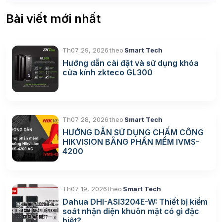
Bài viết mới nhất
Th07 29, 2026
theo
Smart Tech
Hướng dẫn cài đặt và sử dụng khóa
cửa kính zkteco GL300
Th07 28, 2026
theo
Smart Tech
HƯỚNG DẪN SỬ DỤNG CHẤM CÔNG
HIKVISION BẰNG PHẦN MỀM IVMS-
4200
Th07 19, 2026
theo
Smart Tech
Dahua DHI-ASI3204E-W: Thiết bị kiểm
soát nhận diện khuôn mặt có gì đặc
biệt?