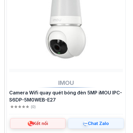
IMOU
Camera Wifi quay quét bóng đèn 5MP iMOU IPC-
S6DP-5M0WEB-E27
(
0
)
Kết nối
Chat Zalo