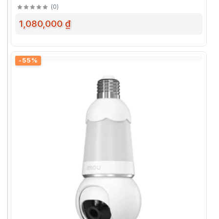
(
0
)
1,080,000 ₫
-55%