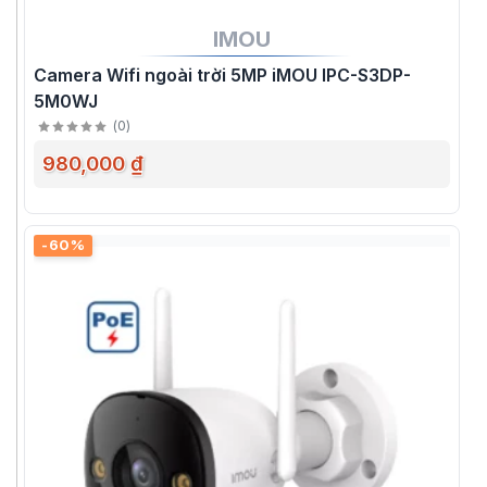
IMOU
Camera Wifi ngoài trời 5MP iMOU IPC-S3DP-
5M0WJ
(
0
)
980,000 ₫
-60%