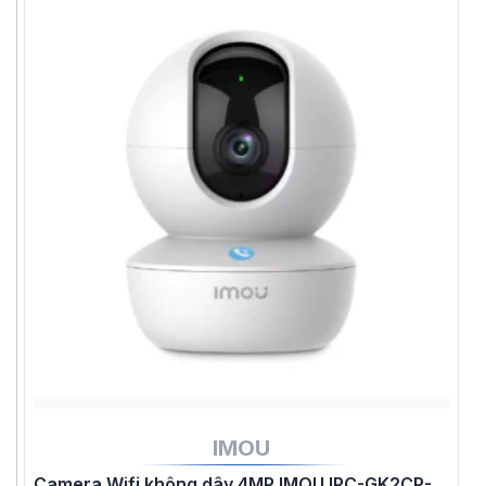
IMOU
Camera Wifi không dây 4MP IMOU IPC-GK2CP-