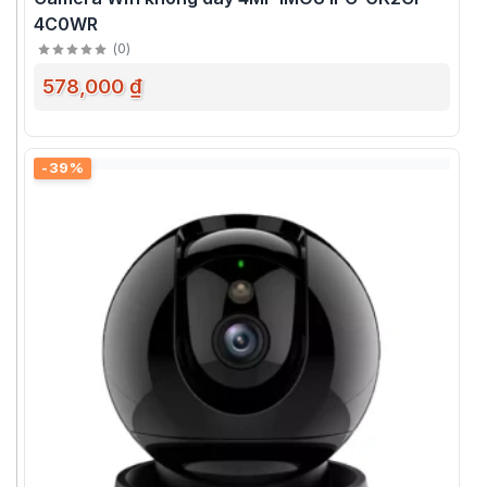
4C0WR
(
0
)
578,000 ₫
-39%