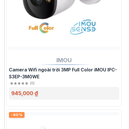
IMOU
Camera Wifi ngoài trời 3MP Full Color iMOU IPC-
S3EP-3M0WE
(
0
)
945,000 ₫
-60%