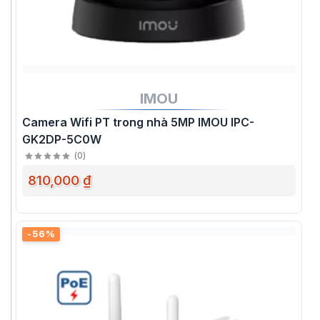
IMOU
Camera Wifi PT trong nhà 5MP IMOU IPC-
GK2DP-5C0W
(
0
)
810,000 ₫
-56%