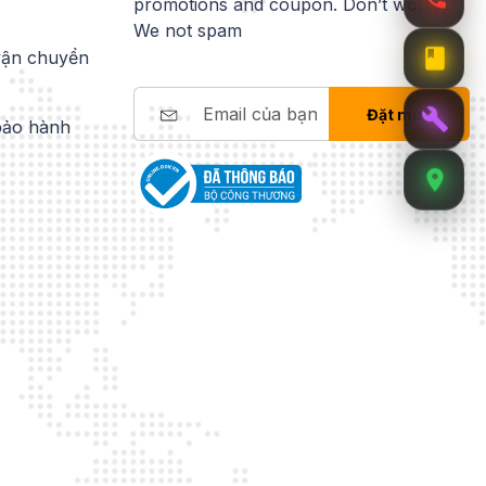
promotions and coupon. Don’t worry!
We not spam
vận chuyển
Đặt mua
bảo hành