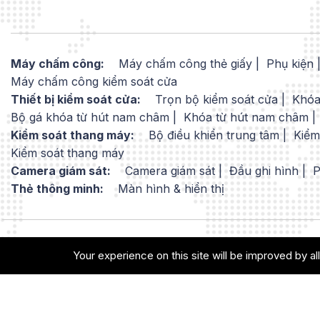
Máy chấm công:
Máy chấm công thẻ giấy
Phụ kiện
Máy chấm công kiểm soát cửa
Thiết bị kiểm soát cửa:
Trọn bộ kiểm soát cửa
Khóa
Bộ gá khóa từ hút nam châm
Khóa từ hút nam châm
Kiểm soát thang máy:
Bộ điều khiển trung tâm
Kiểm
Kiểm soát thang máy
Camera giám sát:
Camera giám sát
Đầu ghi hình
P
Thẻ thông minh:
Màn hình & hiển thị
Your experience on this site will be improved by 
© 2008 - 2026 Bản quyền thuộc về Công Ty
TNHH Công Nghệ Thông Minh STech.All
Rights Reserved.