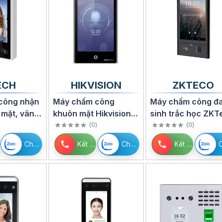
ECH
HIKVISION
ZKTECO
công nhận
Máy chấm công
Máy chấm công đ
 mặt, vân
khuôn mặt Hikvision
sinh trắc học ZKT
F V501F app
DS-K1T673DX
G5
(
0
)
(
0
)
Chat Zalo
Kết nối
Chat Zalo
Kết nối