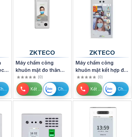
ZKTECO
ZKTECO
a
Máy chấm công
Máy chấm công
eco
khuôn mặt đo thân
khuôn mặt kết hợp đo
nhiệt ZKTeco G4[TD]
nhiệt độ ZKTeco
(
0
)
(
0
)
RevFace15[TI]
Chat Zalo
Kết nối
Chat Zalo
Kết nối
Chat Zalo