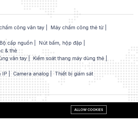
chấm công vân tay
Máy chấm công thẻ từ
Bộ cấp nguồn
Nút bấm, hộp đập
ọc & thẻ
ùng vân tay
Kiểm soát thang máy dùng thẻ
 IP
Camera analog
Thiết bị giám sát
ALLOW COOKIES
Giữ liên
lạc: