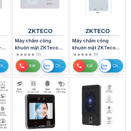
ZKTECO
ZKTECO
Máy chấm công
Máy chấm công
-
khuôn mặt ZKTeco
khuôn mặt ZKTeco
MB560VL
Elite Access
(
0
)
(
0
)
Chat Zalo
Kết nối
Chat Zalo
Kết nối
Chat Zalo