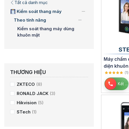
Tất cả danh mục
Kiểm soát thang máy
Theo tính năng
Kiểm soát thang máy dùng
khuôn mặt
ST
Máy chấm 
diện khuôn
THƯƠNG HIỆU
tay, thẻ M
(
1
)
Tuya
Kết nối
ZKTECO
(8)
RONALD JACK
(3)
Hikvision
(5)
STech
(1)