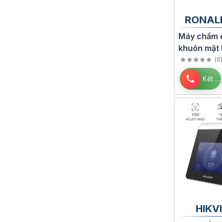
(4)
RONAL
Máy chấm 
khuôn mặt 
Jack Face
(
0
Kết nối
HIKV