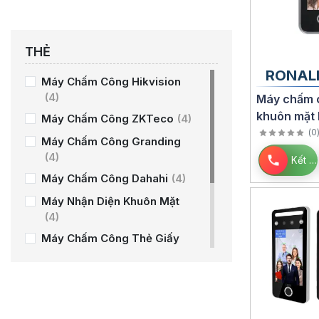
THẺ
RONAL
Máy Chấm Công Hikvision
(4)
Máy chấm 
khuôn mặt 
Máy Chấm Công ZKTeco
(4)
Jack FACE
(
0
Máy Chấm Công Granding
(4)
Kết nối
Máy Chấm Công Dahahi
(4)
Máy Nhận Diện Khuôn Mặt
(4)
Máy Chấm Công Thẻ Giấy
(4)
Chấm Công Kiểm Soát Cửa
(4)
máy chấm công ronald jack