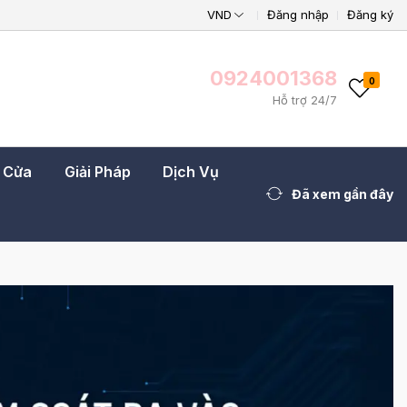
VND
Đăng nhập
Đăng ký
0924001368
0
Hỗ trợ 24/7
t Cửa
Giải Pháp
Dịch Vụ
Đã xem gần đây