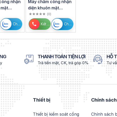
công nhận
Máy chấm công nhận
 mặt
diện khuôn mặt
 DS-K1T331
HIKVISION DS-
)
(
0
)
K1T331W
Chat Zalo
Kết nối
Chat Zalo
ÀNG
THANH TOÁN TIỆN LỢI
HỖ T
ày
Trả tiền mặt, CK, trả góp 0%
Tư vấ
Thiết bị
Chính sách
Thiết bị kiểm soát cổng
Chính sách 