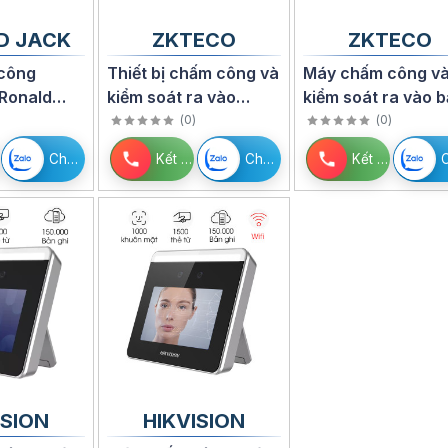
D JACK
ZKTECO
ZKTECO
công
Thiết bị chấm công và
Máy chấm công v
Ronald
kiểm soát ra vào
kiểm soát ra vào 
pro-007
ZKTECO MultiBio
khuôn mặt ZKTEC
)
(
0
)
(
0
)
800-H
SmartAC1
Chat Zalo
Kết nối
Chat Zalo
Kết nối
ISION
HIKVISION