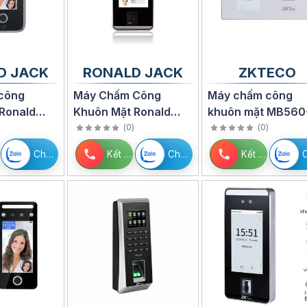
D JACK
RONALD JACK
ZKTECO
công
Máy Chấm Công
Máy chấm công
Ronald
Khuôn Mặt Ronald
khuôn mặt MB560
PRO-008
Jack FACEPRO1-P
VL/ID
)
(
0
)
(
0
)
Chat Zalo
Kết nối
Chat Zalo
Kết nối