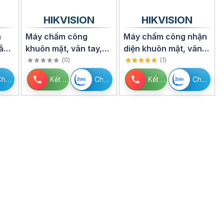
HIKVISION
HIKVISION
à
Máy chấm công
Máy chấm công nhận
bằng
khuôn mặt, vân tay,
diện khuôn mặt, vân
O
thẻ HIKVISION DS-
tay, thẻ EM HIKVISION
(
0
)
(
1
)
K1T642MFW
DS-K1T342MFWX
Chat Zalo
Kết nối
Chat Zalo
Kết nối
Chat Zalo