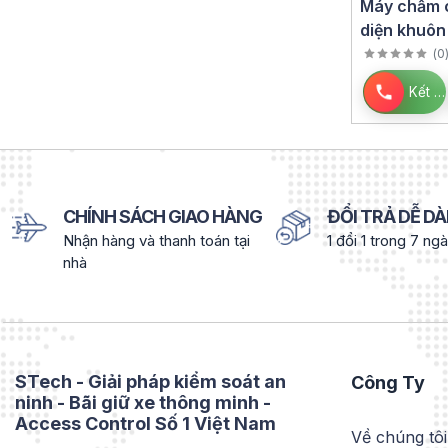
Máy chấm 
diện khuôn
HIKVISION
(
0
Kết nối
CHÍNH SÁCH GIAO HÀNG
ĐỔI TRẢ DỄ D
Nhận hàng và thanh toán tại
1 đổi 1 trong 7 ng
nhà
STech - Giải pháp kiểm soát an
Công Ty
ninh - Bãi giữ xe thông minh -
Access Control Số 1 Việt Nam
Về chúng tôi