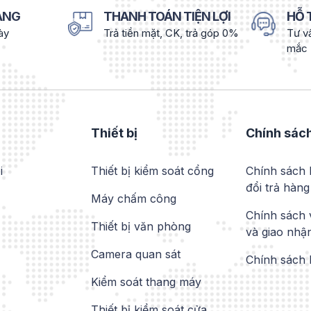
DÀNG
THANH TOÁN TIỆN LỢI
HỖ 
gày
Trả tiền mặt, CK, trả góp 0%
Tư vấ
mắc
Thiết bị
Chính sác
i
Thiết bị kiểm soát cổng
Chính sách 
đổi trả hàng
Máy chấm công
Chính sách
Thiết bị văn phòng
và giao nhậ
Camera quan sát
Chính sách
Kiểm soát thang máy
Thiết bị kiểm soát cửa