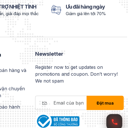
TRỢ NHIỆT TÌNH
Ưu đãi hàng ngày
n, giải đáp mọi thắc
Giảm giá lên tới 70%
Newsletter
h
Register now to get updates on
bán hàng và
promotions and coupon. Don’t worry!
We not spam
 vận chuyển
n
Đặt mua
 bảo hành