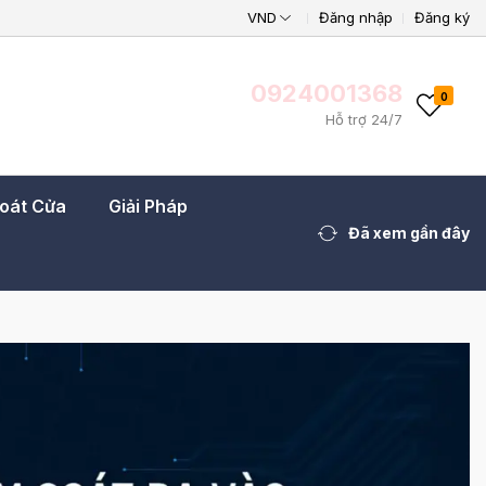
VND
Đăng nhập
Đăng ký
0924001368
0
Hỗ trợ 24/7
Soát Cửa
Giải Pháp
Đã xem gần đây