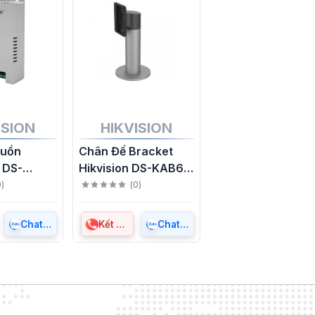
ISION
HIKVISION
guồn
Chân Đế Bracket
 DS-
Hikvision DS-KAB6-
8(EUR)
ZU1
0
)
(
0
)
Chat Zalo
Kết nối
Chat Zalo