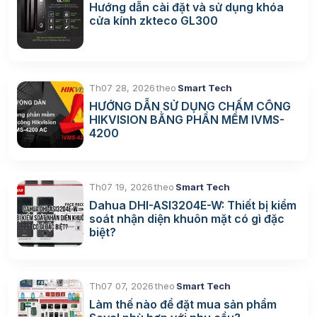
Hướng dẫn cài đặt và sử dụng khóa
cửa kính zkteco GL300
Th07 28, 2026
theo
Smart Tech
HƯỚNG DẪN SỬ DỤNG CHẤM CÔNG
HIKVISION BẰNG PHẦN MỀM IVMS-
4200
Th07 19, 2026
theo
Smart Tech
Dahua DHI-ASI3204E-W: Thiết bị kiểm
soát nhận diện khuôn mặt có gì đặc
biệt?
Th07 07, 2026
theo
Smart Tech
Làm thế nào để đặt mua sản phẩm