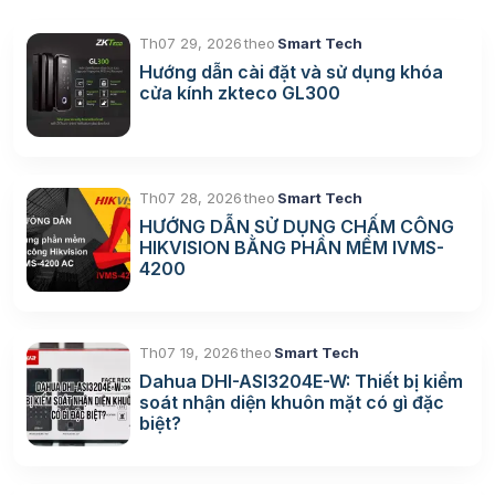
Th07 29, 2026
theo
Smart Tech
Hướng dẫn cài đặt và sử dụng khóa
cửa kính zkteco GL300
Th07 28, 2026
theo
Smart Tech
HƯỚNG DẪN SỬ DỤNG CHẤM CÔNG
HIKVISION BẰNG PHẦN MỀM IVMS-
4200
Th07 19, 2026
theo
Smart Tech
Dahua DHI-ASI3204E-W: Thiết bị kiểm
soát nhận diện khuôn mặt có gì đặc
biệt?