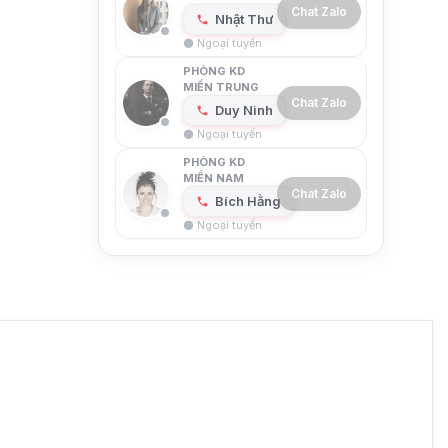
Chat Zalo
Nhật Thư
⚫ Ngoại tuyến
PHÒNG KD
MIỀN TRUNG
Chat Zalo
Duy Ninh
⚫ Ngoại tuyến
PHÒNG KD
MIỀN NAM
Chat Zalo
Bích Hằng
⚫ Ngoại tuyến