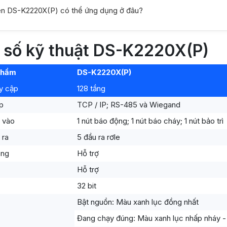
ển DS-K2220X(P) có thể ứng dụng ở đâu?
 số kỹ thuật DS-K2220X(P)
phẩm
DS-K2220X(P)
y cập
128 tầng
p
TCP / IP; RS-485 và Wiegand
u vào
1 nút báo động; 1 nút báo cháy; 1 nút bảo trì
 ra
5 đầu ra rơle
ong
Hỗ trợ
Hỗ trợ
32 bit
Bật nguồn: Màu xanh lục đồng nhất
Đang chạy đúng: Màu xanh lục nhấp nháy -