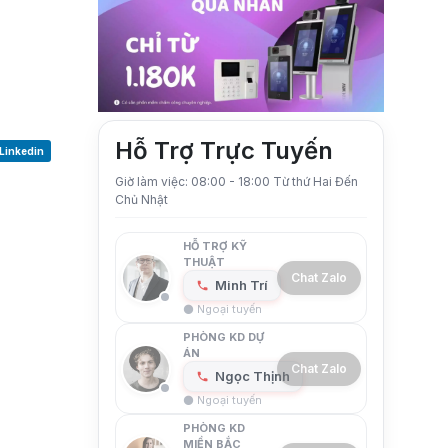
Hỗ Trợ Trực Tuyến
Linkedin
Giờ làm việc: 08:00 - 18:00 Từ thứ Hai Đến
Chủ Nhật
HỖ TRỢ KỸ
THUẬT
Chat Zalo
Minh Trí
⚫ Ngoại tuyến
PHÒNG KD DỰ
ÁN
Chat Zalo
Ngọc Thịnh
⚫ Ngoại tuyến
PHÒNG KD
MIỀN BẮC