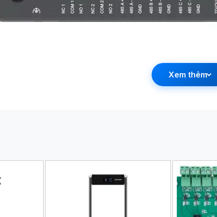
Xem thêm
Bộ điều khiển thang máy Hikvis
 nổi bật của bộ điều khiển 
 quyền hạn của 128 tầng đảm bảo chỉ những người được phép mới
ới 20.000 thẻ và 50.000 sự kiện, đảm bảo khả năng quản lý lượng lớ
ao tiếp TCP/IP và RS-485, giúp dễ dàng tích hợp vào hệ thống kiể
iều phương thức xác thực như thẻ từ, mật khẩu, phù hợp với các y
ấu hình và quản lý thiết bị thông qua giao diện web trực quan h
 giám sát và chống phá hoại, giúp bảo vệ thiết bị và hệ thống khỏ
ch với cả đầu đọc Wiegand và RS485, mở rộng khả năng xác thực