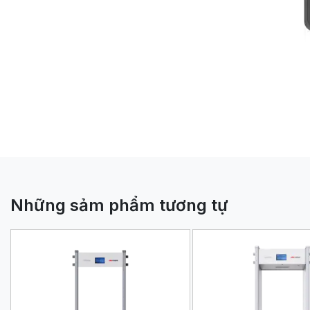
7 Điểm
Những sảm phẩm tương tự
Kiểm soát
Lưu trữ t
Hỗ trợ gi
Hỗ trợ nh
Dễ dàng c
Chức năng
Tương thí