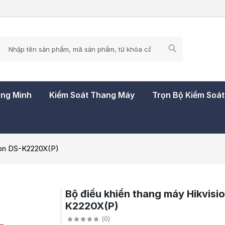
ông Minh
Kiểm Soát Thang Máy
Trọn Bộ Kiểm Soá
ion DS-K2220X(P)
Bộ điều khiển thang máy Hikvisi
K2220X(P)
(
0
)