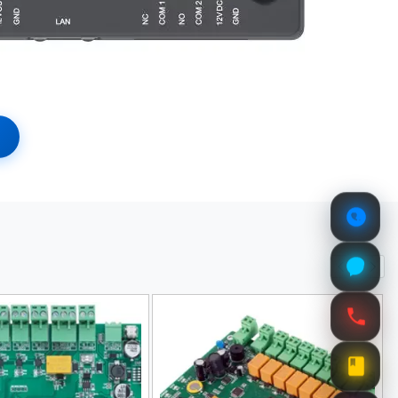
ion DS-K2220X(P)
thang máy DS-K2220X(P)
 có thể đến được các tầng nhất định.
n người dùng và dữ liệu.
m soát hiện có.
êu cầu an ninh khác nhau.
oặc phần mềm chuyên dụng.
i các hành vi xâm nhập.
 đầu đọc.