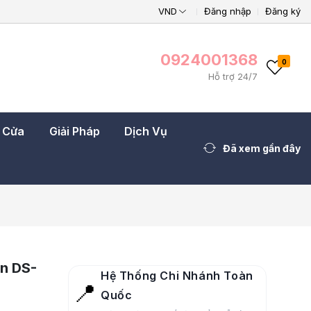
VND
Đăng nhập
Đăng ký
0924001368
0
Hỗ trợ 24/7
t Cửa
Giải Pháp
Dịch Vụ
Đã xem gần đây
on DS-
Hệ Thống Chi Nhánh Toàn
📍
Quốc