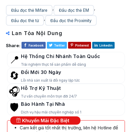
,
,
Đầu đọc thẻ Mifare
Đầu đọc thẻ EM
,
Đầu đọc thẻ từ
Đầu đọc thẻ Proximity
Lan Tỏa Nội Dung
Share:
Facebook
Twitter
Pinterest
Linkedin
Hệ Thống Chi Nhánh Toàn Quốc
📍
Trải nghiệm thực tế sản phẩm dễ dàng
Đổi Mới 30 Ngày
🔄
Lỗi nhà sản xuất là đổi ngay lập tức
Hỗ Trợ Kỹ Thuật
🎧
Tư vấn chuyên môn trọn đời 24/7
Bảo Hành Tại Nhà
🛡️
Dịch vụ hậu mãi chuyên nghiệp số 1
Khuyến Mãi Đặc Biệt
Cam kết giá tốt nhất thị trường, liên hệ Hotline để