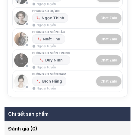
⚫ Ngoại tuyến
PHÒNG KD DỰ ÁN
Ngọc Thịnh
Chat Zalo
⚫ Ngoại tuyến
PHÒNG KD MIỀN BẮC
Nhật Thư
Chat Zalo
⚫ Ngoại tuyến
PHÒNG KD MIỀN TRUNG
Duy Ninh
Chat Zalo
⚫ Ngoại tuyến
PHÒNG KD MIỀN NAM
Bích Hằng
Chat Zalo
⚫ Ngoại tuyến
Chi tiết sản phẩm
Đánh giá (0)