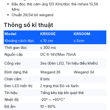
Đầu đọc thẻ cảm ứng 125 KHz/đọc thẻ mifare 13,56
MHz
Chuẩn 26/34 bit wiegand
Thông số kĩ thuật
Model
KR500E
KR500M
Khoảng cách đọc
≤ 10 cm
≤ 5cm
Thời gian đọc
≤ 300 ms
Nguồn cấp
DC 6-14V/Max 70mA
Cổng vào
2ea (Đèn LED, Tín hiệu điều khiển)
Định dạng thẻ
Wiegand 26
Wiegand 34
Chân cắm
8 bits
Đèn LED hiển thị
2 trạng thái Đỏ và Xanh
Tín hiệu
Tiếng kêu bíp khi quẹt thẻ
Nhiệt độ
-20° ~ +65°C”
Độ ẩm
10 – 90%