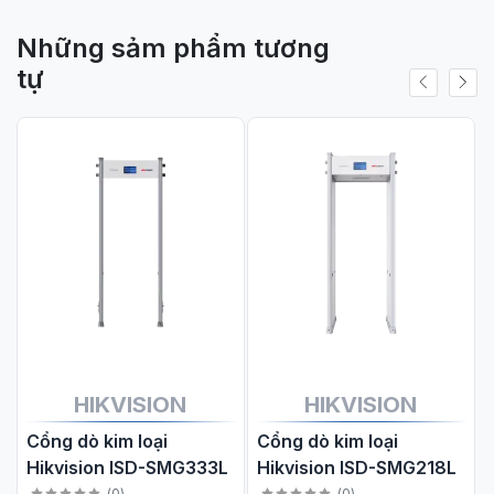
hưởng bậc nhất Trung Quốc.
Những sảm phẩm tương
tự
Sản phẩm
Đầu đọc thẻ từ, vân tay
DAHUA DHI-ASR1102A(V2)
Của Thương hiệu
Dahua
Là dòng sản phẩm
Kiểm soát cửa
,
Thiết
bị đầu đọc & thẻ
HIKVISION
HIKVISION
Cổng dò kim loại
Cổng dò kim loại
Hikvision ISD-SMG333L
Hikvision ISD-SMG218L
(
0
)
(
0
)