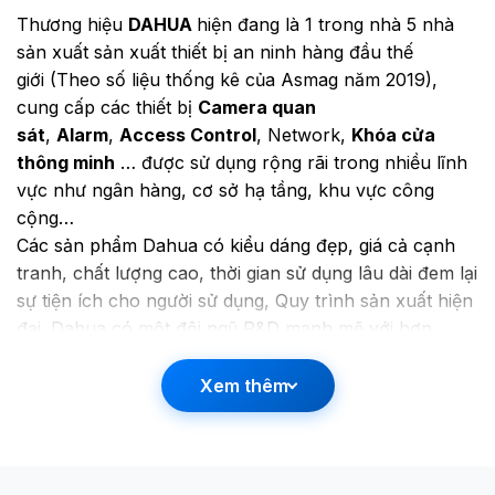
Thương hiệu
DAHUA
hiện đang là 1 trong nhà 5 nhà
sản xuất sản xuất thiết bị an ninh hàng đầu thế
giới (Theo số liệu thống kê của Asmag năm 2019),
cung cấp các thiết bị
Camera quan
sát
,
Alarm
,
Access Control
, Network,
Khóa cửa
thông minh
… được sử dụng rộng rãi trong nhiều lĩnh
vực như ngân hàng, cơ sở hạ tầng, khu vực công
cộng…
Các sản phẩm Dahua có kiểu dáng đẹp, giá cả cạnh
tranh, chất lượng cao, thời gian sử dụng lâu dài đem lại
sự tiện ích cho người sử dụng, Quy trình sản xuất hiện
đại. Dahua có một đội ngũ R&D mạnh mẽ với hơn
2000 chuyên gia, nhằm tối đa hóa giá trị cho khách
hàng.
Xem thêm
Dahua Technology Co. Ltd sở hữu 442 bằng sáng chế
trong đó có 20 bằng sáng chế thuộc quyền sở hữu
độc quyền. Dahua được đề xuất là thương hiệu cho
giải pháp camera giao thông an toàn có mức ảnh