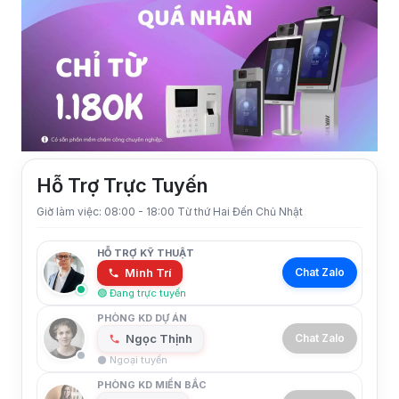
Hỗ Trợ Trực Tuyến
Giờ làm việc: 08:00 - 18:00 Từ thứ Hai Đến Chủ Nhật
HỖ TRỢ KỸ THUẬT
Minh Trí
Chat Zalo
🟢 Đang trực tuyến
PHÒNG KD DỰ ÁN
Ngọc Thịnh
Chat Zalo
⚫ Ngoại tuyến
PHÒNG KD MIỀN BẮC