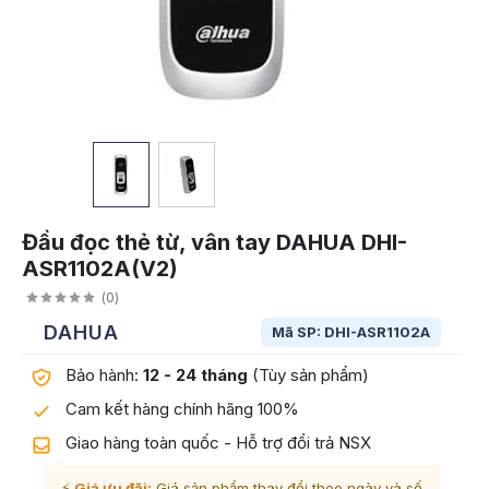
Đầu đọc thẻ từ, vân tay DAHUA DHI-
ASR1102A(V2)
(
0
)
DAHUA
Mã SP: DHI-ASR1102A
Bảo hành:
12 - 24 tháng
(Tùy sản phẩm)
Cam kết hàng chính hãng 100%
Giao hàng toàn quốc - Hỗ trợ đổi trả NSX
⚡
Giá ưu đãi:
Giá sản phẩm thay đổi theo ngày và số