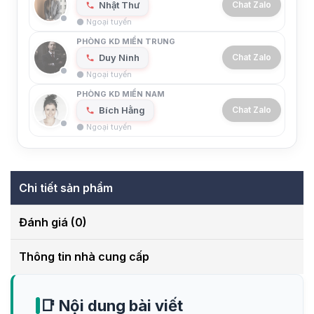
Nhật Thư
Chat Zalo
⚫ Ngoại tuyến
PHÒNG KD MIỀN TRUNG
Duy Ninh
Chat Zalo
⚫ Ngoại tuyến
PHÒNG KD MIỀN NAM
Bích Hằng
Chat Zalo
⚫ Ngoại tuyến
Chi tiết sản phẩm
Đánh giá (0)
Thông tin nhà cung cấp
📑 Nội dung bài viết