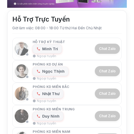
Hỗ Trợ Trực Tuyến
Giờ làm việc: 08:00 - 18:00 Từ thứ Hai Đến Chủ Nhật
HỖ TRỢ KỸ THUẬT
Minh Trí
Chat Zalo
⚫ Ngoại tuyến
PHÒNG KD DỰ ÁN
Ngọc Thịnh
Chat Zalo
⚫ Ngoại tuyến
PHÒNG KD MIỀN BẮC
Nhật Thư
Chat Zalo
⚫ Ngoại tuyến
PHÒNG KD MIỀN TRUNG
Duy Ninh
Chat Zalo
⚫ Ngoại tuyến
PHÒNG KD MIỀN NAM