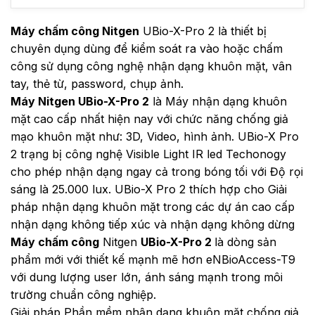
Máy chấm công Nitgen
UBio-X-Pro 2 là thiết bị
chuyên dụng dùng để kiểm soát ra vào hoặc chấm
công sử dụng công nghệ nhận dạng khuôn mặt, vân
tay, thẻ từ, password, chụp ảnh.
Máy Nitgen UBio-X-Pro 2
là Máy nhận dạng khuôn
mặt cao cấp nhất hiện nay với chức năng chống giả
mạo khuôn mặt như: 3D, Video, hình ảnh. UBio-X Pro
2 trạng bị công nghệ Visible Light IR led Techonogy
cho phép nhận dạng ngay cả trong bóng tối với Độ rọi
sáng là 25.000 lux. UBio-X Pro 2 thích hợp cho Giải
pháp nhận dạng khuôn mặt trong các dự án cao cấp
nhận dạng không tiếp xúc và nhận dạng không dừng
Máy chấm công
Nitgen
UBio-X-Pro 2
là dòng sản
phẩm mới với thiết kế mạnh mẽ hơn eNBioAccess-T9
với dung lượng user lớn, ánh sáng mạnh trong môi
trường chuẩn công nghiệp.
Giải pháp Phần mềm nhận dạng khuôn mặt chống giả