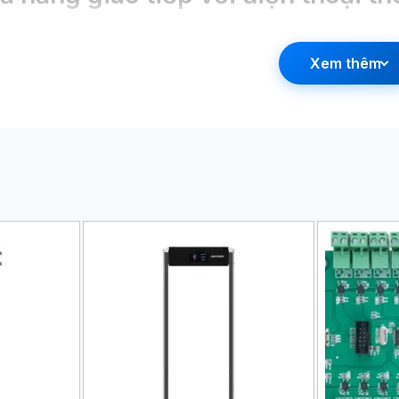
 thoại của Biostar 2 Mobile, như một thông tin xác thực, ch
h đó, nó giao tiếp thông qua NFC củ HCE trong Android. Ng
Xem thêm
28 bit.