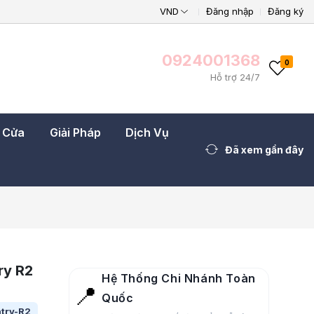
VND
Đăng nhập
Đăng ký
0924001368
0
Hỗ trợ 24/7
t Cửa
Giải Pháp
Dịch Vụ
Đã xem gần đây
ry R2
Hệ Thống Chi Nhánh Toàn
📍
Quốc
ntry-R2