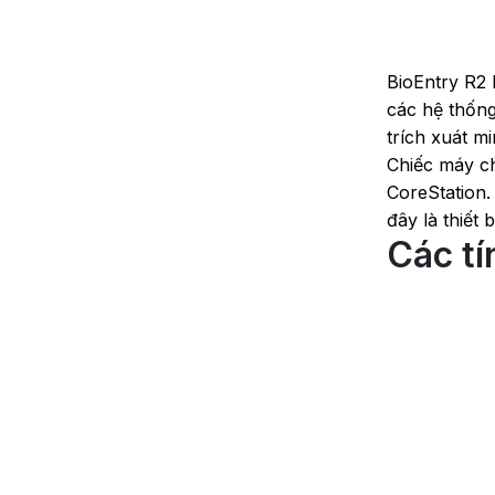
BioEntry R2 
các hệ thống
trích xuát m
Chiếc máy ch
CoreStation.
đây là thiết
Các tí