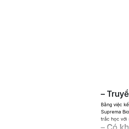
– Truy
Bằng việc kế
Suprema BioE
trắc học với
– Có kh