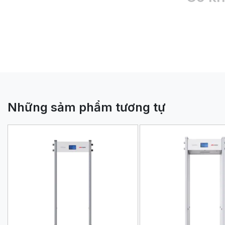
Với thẻ điện
cập. Bên cạn
mã hóa AES 1
Những sảm phẩm tương tự