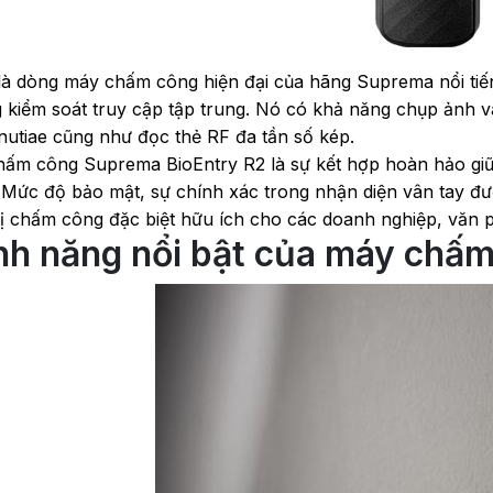
là dòng máy chấm công hiện đại của hãng Suprema nổi tiến
 kiểm soát truy cập tập trung. Nó có khả năng chụp ảnh v
inutiae cũng như đọc thẻ RF đa tần số kép.
ấm công Suprema BioEntry R2 là sự kết hợp hoàn hảo giữa
 Mức độ bảo mật, sự chính xác trong nhận diện vân tay đượ
 bị chấm công đặc biệt hữu ích cho các doanh nghiệp, văn
nh năng nổi bật của máy chấ