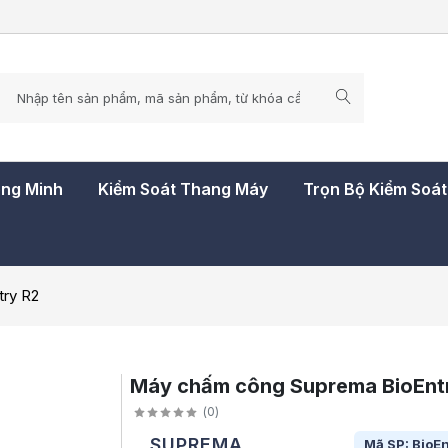
ông Minh
Kiểm Soát Thang Máy
Trọn Bộ Kiểm Soá
ry R2
Máy chấm công Suprema BioEnt
(
0
)
SUPREMA
Mã SP: BioE