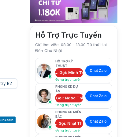
Hỗ Trợ Trực Tuyến
Giờ làm việc: 08:00 - 18:00 Từ thứ Hai
Đến Chủ Nhật
HỖ TRỢ KỸ
THUẬT
Chat Zalo
Gọi: Minh Trí
Đang trực tuyến
,
try R2
PHÒNG KD DỰ
ÁN
Chat Zalo
Gọi: Ngọc Thịnh
Đang trực tuyến
PHÒNG KD MIỀN
BẮC
Linkedin
Chat Zalo
Gọi: Nhật Thư
Đang trực tuyến