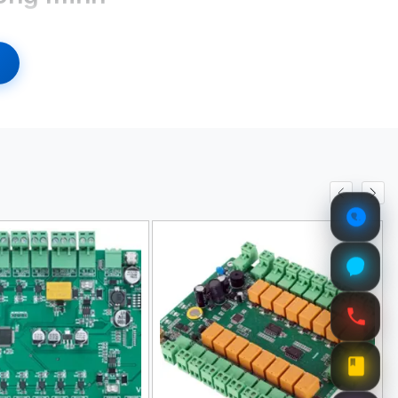
iếc điện thoại thông minh của bạn là chìa khóa để truy
oài ra, việc truyền dữ liệu được bảo vệ nhờ thuật toán