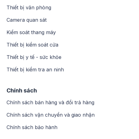
Thiết bị văn phòng
Thông số kỹ thuật
Camera quan sát
Kiểm soát thang máy
– Suprema Biolite N2 phân thành ba phiên bản tương
Thiết bị kiểm soát cửa
ứng theo chuẩn thẻ mà thiết bị đó có thể đọc
Thiết bị y tế - sức khỏe
+ BLN2-ODB:RF 125kHz EM & 13.56MHz Mifare,
Mifare Plus, DESFire/EV1, FeliCa
Thiết bị kiểm tra an ninh
+ BLN2-OAB: RF 125kHz EM, HID Prox & 13.56Mhz
Mifare, Mifare Plus, DESFire/EV1, FeliCa, iCLASS
Chính sách
SE/SR/Seos
+ BLN2-PAB: thẻ RF 125kHz EM, HID Prox &
Chính sách bán hàng và đổi trả hàng
13.56Mhz Mifare, Mifare Plus, DESFire/EV1, FeliCa,
iCLASS SE/SR/Seos
Chính sách vận chuyển và giao nhận
– Bộ nhớ:
Chính sách bảo hành
+ 10 000 vân tay
+ 10 000 người dùng