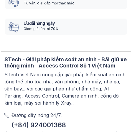
Tư vấn, giải đáp mọi thắc mắc
thoại thông minh nhờ thẻ Biostar 2 mobile. Chiếc điện
thoại của bạn chính là chìa khóa để truy cập. Việc
truyền dữ liệu được bảo vệ bằng thuật toán mã hóa
Ưu đãi hàng ngày
AES 128 bit.
Giảm giá lên tới 70%
– Tần số kép, đầu đọc thẻ đa
năng và thông minh vượt trội
STech - Giải pháp kiểm soát an ninh - Bãi giữ xe
thông minh - Access Control Số 1 Việt Nam
STech Việt Nam cung cấp giải pháp kiểm soát an ninh
Sử dụng công nghệ RFID tần số kép, Suprema
tổng thể cho tòa nhà, văn phòng, nhà máy, nhà ga,
BioLite N2 hỗ trợ cả hai loại RFID (125kHz) và HF
sân bay... với các giải pháp như chấm công, AI
(13,56 MHz), bao gồm mọi các tiêu chuẩn RFID mà
Parking, Access Control, Camera an ninh, cổng dò
đầu đọc HID nhiều lớp hỗ trợ. Ngoài ra, bên cạnh
kim loại, máy soi hành lý Xray..
chứng chỉ vân tay, chiếc máy chấm công hiện đại này
còn hỗ trợ hầu hết các loại tiêu chuẩn thẻ RFID bao
Đường dây nóng 24/7:
gồm 125kHz EM, HID Prox & 13,56 MHz MIFARE,
(+84) 924001368
MIFARE Plus, DESFire / EV1, FeliCa, iCLASS SE / SR,