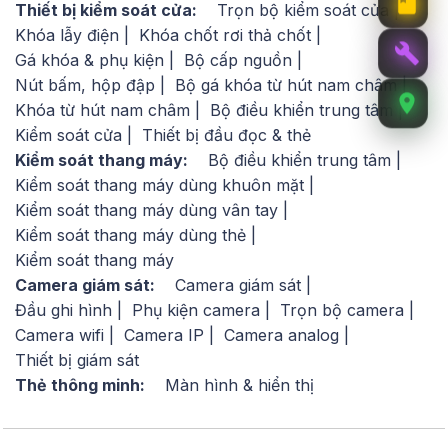
BioLite N2
Của Thương hiệu
SUPREMA
Là dòng
Thiết bị kiểm soát cửa:
Trọn bộ kiểm soát cửa
sản phẩm
Máy chấm công vân tay
,
Máy chấm
Khóa lẫy điện
Khóa chốt rơi thả chốt
công kiểm soát cửa
,
Máy chấm công thẻ từ
,
Gá khóa & phụ kiện
Bộ cấp nguồn
Kiểm soát cửa
,
Kiểm soát thang máy
,
Kiểm soát
Nút bấm, hộp đập
Bộ gá khóa từ hút nam châm
thang máy dùng thẻ
,
Kiểm soát thang máy dùng
Khóa từ hút nam châm
Bộ điều khiển trung tâm
vân tay
,
Máy chấm công Suprema
Kiểm soát cửa
Thiết bị đầu đọc & thẻ
Kiểm soát thang máy:
Bộ điều khiển trung tâm
Kiểm soát thang máy dùng khuôn mặt
Kiểm soát thang máy dùng vân tay
Kiểm soát thang máy dùng thẻ
Kiểm soát thang máy
Camera giám sát:
Camera giám sát
Đầu ghi hình
Phụ kiện camera
Trọn bộ camera
Camera wifi
Camera IP
Camera analog
Thiết bị giám sát
Thẻ thông minh:
Màn hình & hiển thị