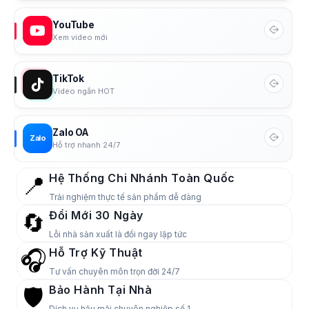
YouTube
Xem video mới
TikTok
Video ngắn HOT
Zalo OA
Zalo
Hỗ trợ nhanh 24/7
Hệ Thống Chi Nhánh Toàn Quốc
📍
Trải nghiệm thực tế sản phẩm dễ dàng
Đổi Mới 30 Ngày
🔄
Lỗi nhà sản xuất là đổi ngay lập tức
Hỗ Trợ Kỹ Thuật
🎧
Tư vấn chuyên môn trọn đời 24/7
Bảo Hành Tại Nhà
🛡️
Dịch vụ hậu mãi chuyên nghiệp số 1