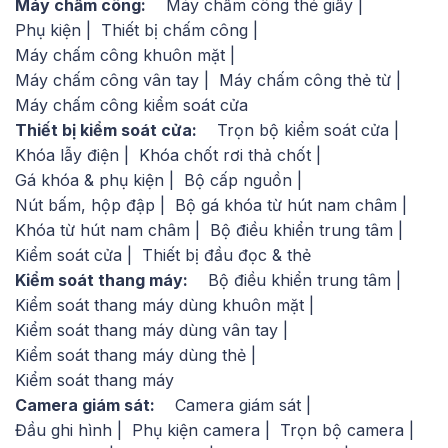
Máy chấm công:
Máy chấm công thẻ giấy
chính hãng, các chuyên gia khuyên bạn nên đến với
Phụ kiện
Thiết bị chấm công
những địa chỉ uy tín. Hiện nay,
STECH
chúng tôi là
Máy chấm công khuôn mặt
công ty uy tín hàng đầu tại Việt Nam chuyên phân
Máy chấm công vân tay
Máy chấm công thẻ từ
phối các thiết bị máy chấm công chính hãng Suprema.
Máy chấm công kiểm soát cửa
Chúng tôi sở hữu đội ngũ tư vấn viên giàu kinh nghiệm
Thiết bị kiểm soát cửa:
Trọn bộ kiểm soát cửa
và tận tâm, luôn sẵn sàng hỗ trợ giúp bạn chọn lựa
Khóa lẫy điện
Khóa chốt rơi thả chốt
được chiếc máy chấm công phù hợp nhất.
Gá khóa & phụ kiện
Bộ cấp nguồn
Hãy liên hệ với chúng tôi qua số điện thoại hotline
Nút bấm, hộp đập
Bộ gá khóa từ hút nam châm
0942.190.368
để tìm hiểu kỹ hơn về chiếc máy chấm
Khóa từ hút nam châm
Bộ điều khiển trung tâm
công Suprema BioLite Net. Đặc biệt, chế độ bảo hành
Kiểm soát cửa
Thiết bị đầu đọc & thẻ
và mức giá sản phẩm tại
STECH
luôn cạnh tranh số 1
Kiểm soát thang máy:
Bộ điều khiển trung tâm
trên thị trường. Chắc chắn bạn sẽ hài lòng với thiết bị
Kiểm soát thang máy dùng khuôn mặt
Suprema BioLite Net do chúng tôi cung cấp!
Kiểm soát thang máy dùng vân tay
Kiểm soát thang máy dùng thẻ
Sản phẩm
Máy chấm công Suprema
Kiểm soát thang máy
BioLite Net
Của Thương hiệu
SUPREMA
Là
Camera giám sát:
Camera giám sát
dòng sản phẩm
Máy chấm công vân tay
,
Máy
Đầu ghi hình
Phụ kiện camera
Trọn bộ camera