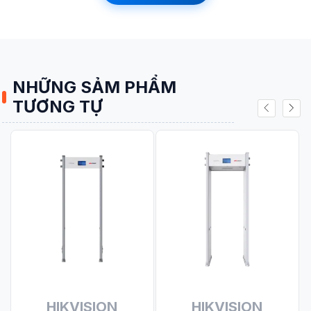
NHỮNG SẢM PHẨM
TƯƠNG TỰ
Tính năng nổi bật của
máy chấm công Suprema
BioLite Net
HIKVISION
HIKVISION