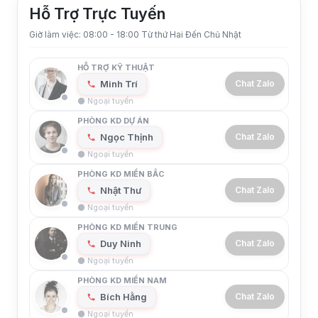
Hỗ Trợ Trực Tuyến
Giờ làm việc: 08:00 - 18:00 Từ thứ Hai Đến Chủ Nhật
HỖ TRỢ KỸ THUẬT
Minh Trí
Chat Zalo
⚫ Ngoại tuyến
PHÒNG KD DỰ ÁN
Ngọc Thịnh
Chat Zalo
⚫ Ngoại tuyến
PHÒNG KD MIỀN BẮC
Nhật Thư
Chat Zalo
⚫ Ngoại tuyến
PHÒNG KD MIỀN TRUNG
Duy Ninh
Chat Zalo
⚫ Ngoại tuyến
PHÒNG KD MIỀN NAM
Bích Hằng
Chat Zalo
⚫ Ngoại tuyến