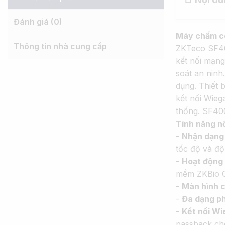
Đánh giá (0)
Máy chấm cô
Thông tin nhà cung cấp
ZKTeco SF400
kết nối mạng
soát an ninh.
dụng.
Thiết 
kết nối Wieg
thống.
SF400
Tính năng nổ
-
Nhận dạng 
tốc độ và độ
-
Hoạt động 
mềm ZKBio 
-
Màn hình 
-
Đa dạng p
-
Kết nối Wi
passback cho