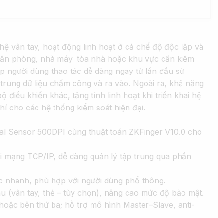
ệ vân tay, hoạt động linh hoạt ở cả chế độ độc lập và
 văn phòng, nhà máy, tòa nhà hoặc khu vực cần kiểm
 người dùng thao tác dễ dàng ngay từ lần đầu sử
trung dữ liệu chấm công và ra vào.
Ngoài ra, khả năng
iều khiển khác, tăng tính linh hoạt khi triển khai hệ
í cho các hệ thống kiểm soát hiện đại.
al Sensor 500DPI cùng thuật toán ZKFinger V10.0 cho
ối mạng TCP/IP, dễ dàng quản lý tập trung qua phần
tác nhanh, phù hợp với người dùng phổ thông.
au (vân tay, thẻ – tùy chọn), nâng cao mức độ bảo mật.
hoặc bên thứ ba; hỗ trợ mô hình Master–Slave, anti-