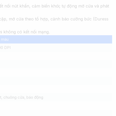
ết nối nút khẩn, cảm biến khói; tự động mở cửa và phát
y cập, mở cửa theo tổ hợp, cảnh báo cưỡng bức (Duress
hi không có kết nối mạng.
ị màu
00 DPI
át, chuông cửa, báo động