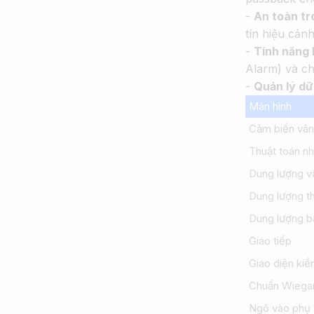
-
An toàn tr
tín hiệu cảnh
-
Tính năng 
Alarm) và ch
-
Quản lý dữ 
Màn hình
Cảm biến vân
Thuật toán n
Dung lượng v
Dung lượng th
Dung lượng b
Giao tiếp
Giao diện ki
Chuẩn Wiega
Ngõ vào phụ