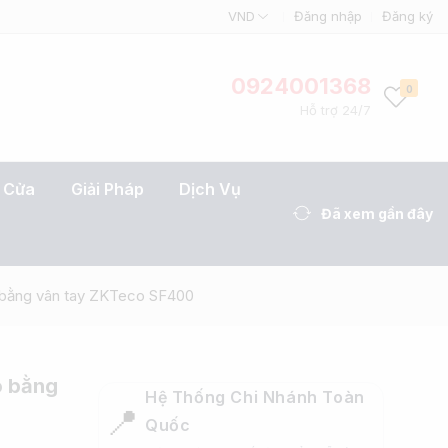
VND
Đăng nhập
Đăng ký
0924001368
0
Hỗ trợ 24/7
t Cửa
Giải Pháp
Dịch Vụ
Đã xem gần đây
 bằng vân tay ZKTeco SF400
o bằng
Hệ Thống Chi Nhánh Toàn
📍
Quốc