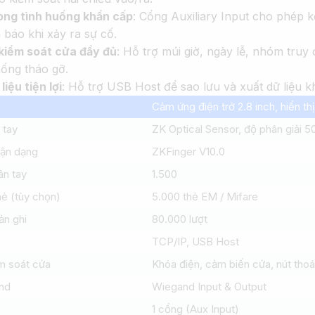
ong tình huống khẩn cấp
: Cổng Auxiliary Input cho phép k
 báo khi xảy ra sự cố.
kiểm soát cửa đầy đủ
: Hỗ trợ múi giờ, ngày lễ, nhóm tru
ống tháo gỡ.
liệu tiện lợi
: Hỗ trợ USB Host để sao lưu và xuất dữ liệu k
Cảm ứng điện trở 2.8 inch, hiển th
 tay
ZK Optical Sensor, độ phân giải 5
hận dạng
ZKFinger V10.0
ân tay
1.500
ẻ (tùy chọn)
5.000 thẻ EM / Mifare
ản ghi
80.000 lượt
TCP/IP, USB Host
ểm soát cửa
Khóa điện, cảm biến cửa, nút tho
nd
Wiegand Input & Output
1 cổng (Aux Input)