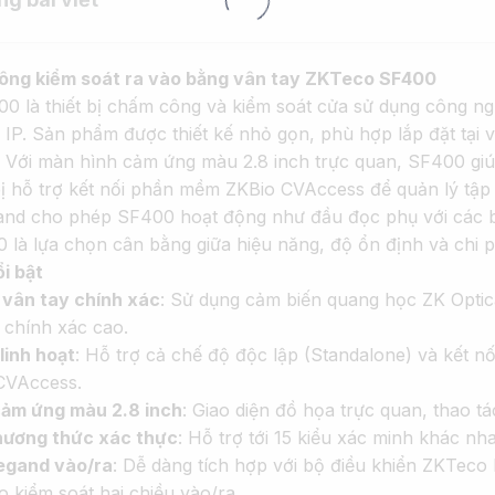
ng kiểm soát ra vào bằng vân tay ZKTeco SF400
 là thiết bị chấm công và kiểm soát cửa sử dụng công ngh
 IP. Sản phẩm được thiết kế nhỏ gọn, phù hợp lắp đặt tại
Với màn hình cảm ứng màu 2.8 inch trực quan, SF400 giúp
bị hỗ trợ kết nối phần mềm ZKBio CVAccess để quản lý tập 
and cho phép SF400 hoạt động như đầu đọc phụ với các bộ đ
 là lựa chọn cân bằng giữa hiệu năng, độ ổn định và chi ph
i bật
vân tay chính xác
: Sử dụng cảm biến quang học ZK Optic
 chính xác cao.
linh hoạt
: Hỗ trợ cả chế độ độc lập (Standalone) và kết n
CVAccess.
cảm ứng màu 2.8 inch
: Giao diện đồ họa trực quan, thao 
hương thức xác thực
: Hỗ trợ tới 15 kiểu xác minh khác nh
egand vào/ra
: Dễ dàng tích hợp với bộ điều khiển ZKTeco 
 kiểm soát hai chiều vào/ra.