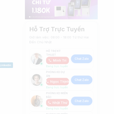
Hỗ Trợ Trực Tuyến
Giờ làm việc: 08:00 - 18:00 Từ thứ Hai
Đến Chủ Nhật
HỖ TRỢ KỸ
THUẬT
Chat Zalo
Minh Trí
Linkedin
Đang trực tuyến
PHÒNG KD DỰ
ÁN
Chat Zalo
Ngọc Thịnh
Đang trực tuyến
PHÒNG KD MIỀN
BẮC
Chat Zalo
Nhật Thư
Đang trực tuyến