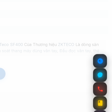
ZKTeco SF400
Của Thương hiệu
ZKTECO
Là dòng sản
 soát thang máy dùng vân tay
,
Đầu đọc vân tay, thẻ