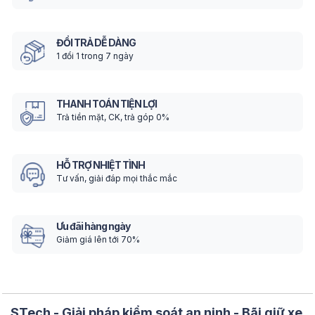
ĐỔI TRẢ DỄ DÀNG
1 đổi 1 trong 7 ngày
THANH TOÁN TIỆN LỢI
Trả tiền mặt, CK, trả góp 0%
HỖ TRỢ NHIỆT TÌNH
Tư vấn, giải đáp mọi thắc mắc
Ưu đãi hàng ngày
Giảm giá lên tới 70%
STech - Giải pháp kiểm soát an ninh - Bãi giữ xe