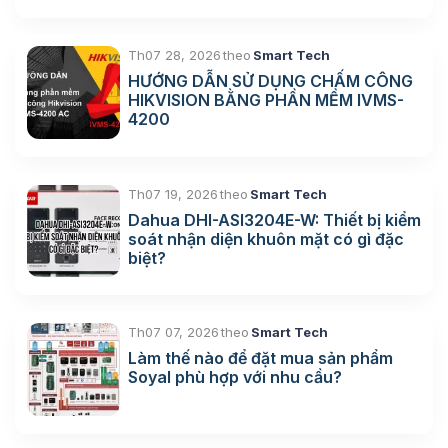
Th07 28, 2026
theo
Smart Tech
HƯỚNG DẪN SỬ DỤNG CHẤM CÔNG
HIKVISION BẰNG PHẦN MỀM IVMS-
4200
Th07 19, 2026
theo
Smart Tech
Dahua DHI-ASI3204E-W: Thiết bị kiểm
soát nhận diện khuôn mặt có gì đặc
biệt?
Th07 07, 2026
theo
Smart Tech
Làm thế nào để đặt mua sản phẩm
Soyal phù hợp với nhu cầu?