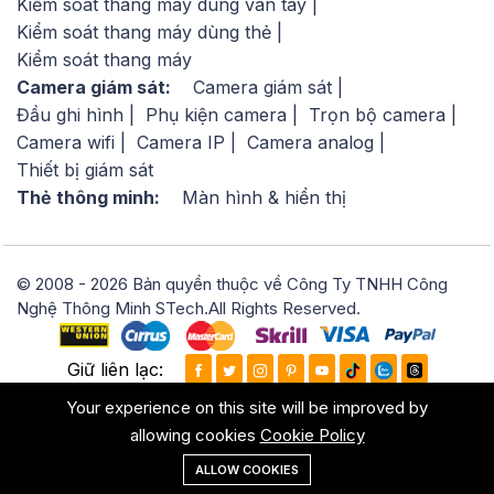
Kiểm soát thang máy dùng vân tay
Kiểm soát thang máy dùng thẻ
Kiểm soát thang máy
Camera giám sát:
Camera giám sát
Đầu ghi hình
Phụ kiện camera
Trọn bộ camera
Camera wifi
Camera IP
Camera analog
Thiết bị giám sát
Thẻ thông minh:
Màn hình & hiển thị
© 2008 - 2026 Bản quyền thuộc về Công Ty TNHH Công
Nghệ Thông Minh STech.All Rights Reserved.
Giữ liên lạc:
Your experience on this site will be improved by
allowing cookies
Cookie Policy
ALLOW COOKIES
T.Chủ
D.Mục
Y.Thích
T.Khoản